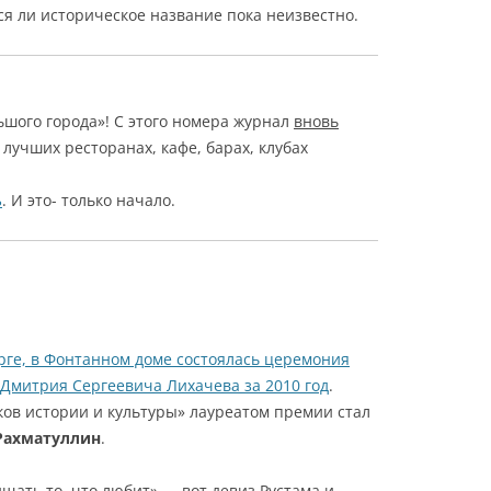
ся ли историческое название пока неизвестно.
шого города»! С этого номера журнал
вновь
 лучших ресторанах, кафе, барах, клубах
ь
. И это- только начало.
рге, в Фонтанном доме состоялась церемония
Дмитрия Сергеевича Лихачева за 2010 год
.
ов истории и культуры» лауреатом премии стал
Рахматуллин
.
щать то, что любит» — вот девиз Рустама и