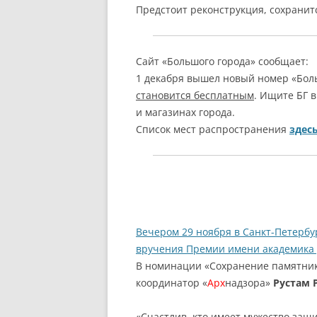
Предстоит реконструкция, сохранит
Сайт «Большого города» сообщает:
1 декабря вышел новый номер «Боль
становится бесплатным
. Ищите БГ в
и магазинах города.
Список мест распространения
здес
Вечером 29 ноября в Санкт-Петербу
вручения Премии имени академика 
В номинации «Сохранение памятник
координатор «
Арх
надзора»
Рустам 
«Счастлив, кто имеет мужество защи