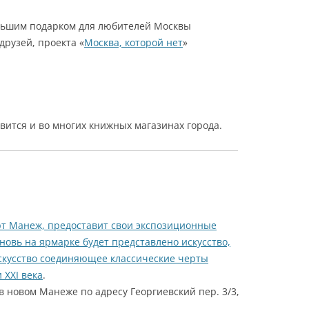
ольшим подарком для любителей Москвы
друзей, проекта «
Москва, которой нет
»
вится и во многих книжных магазинах города.
рт Манеж, предоставит свои экспозиционные
новь на ярмарке будет представлено искусство,
скусство соединяющее классические черты
 ХХI века
.
 в новом Манеже по адресу Георгиевский пер. 3/3,