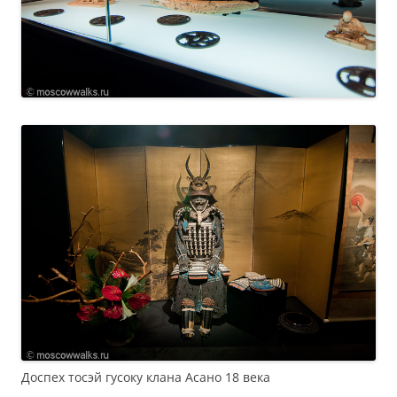
Доспех тосэй гусоку клана Асано 18 века