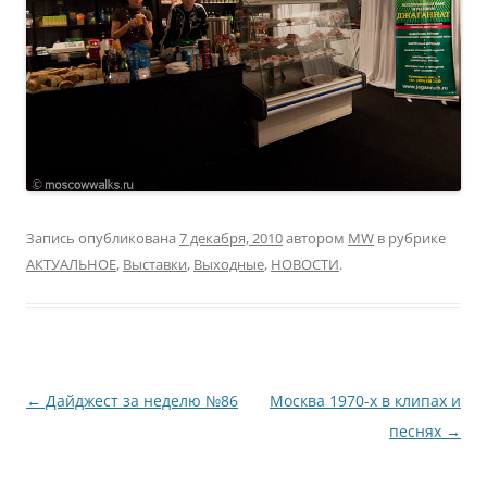
Запись опубликована
7 декабря, 2010
автором
MW
в рубрике
АКТУАЛЬНОЕ
,
Выставки
,
Выходные
,
НОВОСТИ
.
Навигация
←
Дайджест за неделю №86
Москва 1970-х в клипах и
по
песнях
→
записям