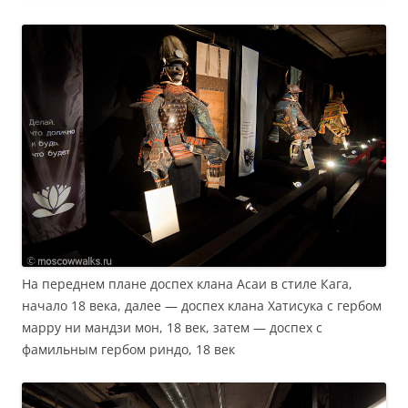
На переднем плане доспех клана Асаи в стиле Кага,
начало 18 века, далее — доспех клана Хатисука с гербом
марру ни мандзи мон, 18 век, затем — доспех с
фамильным гербом риндо, 18 век