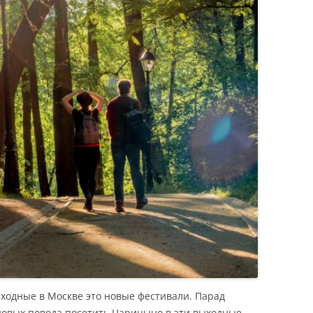
ыходные в Москве это новые фестивали. Парад
новых повода посетить Царицыно в эти выходные,