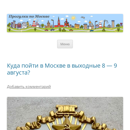
Перейти
к
содержимому
moscowwalks.ru
Блог о Москве
Меню
Куда пойти в Москве в выходные 8 — 9
августа?
Добавить комментарий