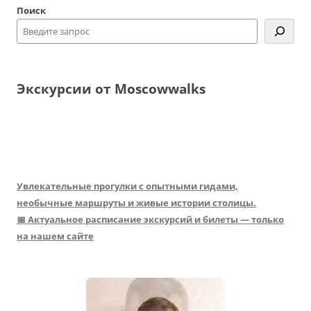
Поиск
записям
Экскурсии от Moscowwalks
Увлекательные прогулки с опытными гидами,
необычные маршруты и живые истории столицы.
📅 Актуальное расписание экскурсий и билеты — только
на нашем сайте