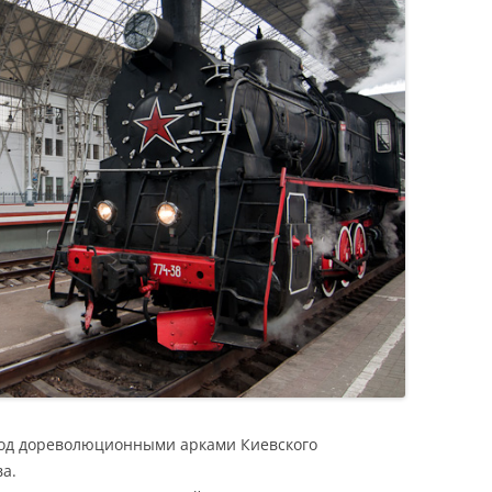
под дореволюционными арками Киевского
а.