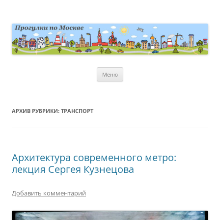
Перейти
к
содержимому
moscowwalks.ru
Блог о Москве
Меню
АРХИВ РУБРИКИ:
ТРАНСПОРТ
Архитектура современного метро:
лекция Сергея Кузнецова
Добавить комментарий