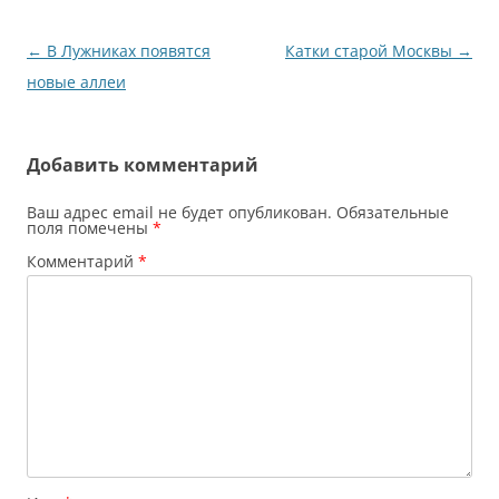
Навигация
←
В Лужниках появятся
Катки старой Москвы
→
по
новые аллеи
записям
Добавить комментарий
Ваш адрес email не будет опубликован.
Обязательные
поля помечены
*
Комментарий
*