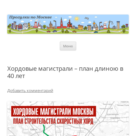
Перейти
к
содержимому
moscowwalks.ru
Блог о Москве
Меню
Хордовые магистрали – план длиною в
40 лет
Добавить комментарий