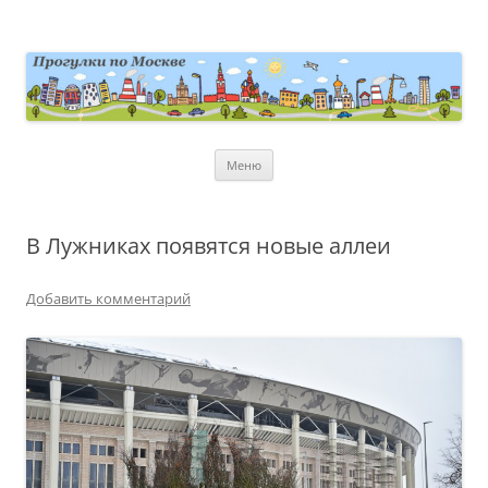
Перейти
к
содержимому
moscowwalks.ru
Блог о Москве
Меню
В Лужниках появятся новые аллеи
Добавить комментарий