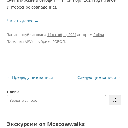
снег в Москве и сегодня — 14 октября 2024 года (такое
интересное совпадение).
Читать далее
→
Запись опубликована
14 октября, 2024
автором
Polina
(Команда MW)
в рубрике
ГОРОД
.
Навигация
←
Предыдущие записи
Следующие записи
→
по
Поиск
записям
Экскурсии от Moscowwalks