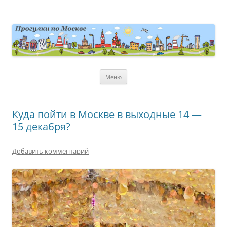
Перейти
к
содержимому
moscowwalks.ru
Блог о Москве
Меню
Куда пойти в Москве в выходные 14 —
15 декабря?
Добавить комментарий