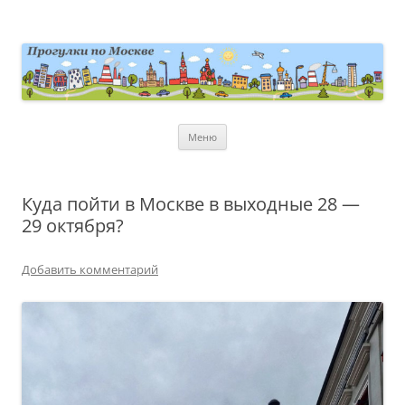
Перейти
к
содержимому
moscowwalks.ru
Блог о Москве
Меню
Куда пойти в Москве в выходные 28 —
29 октября?
Добавить комментарий