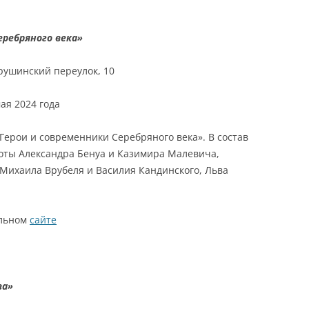
еребряного века»
врушинский переулок, 10
мая 2024 года
Герои и современники Серебряного века». В состав
оты Александра Бенуа и Казимира Малевича,
Михаила Врубеля и Василия Кандинского, Льва
альном
сайте
ва»