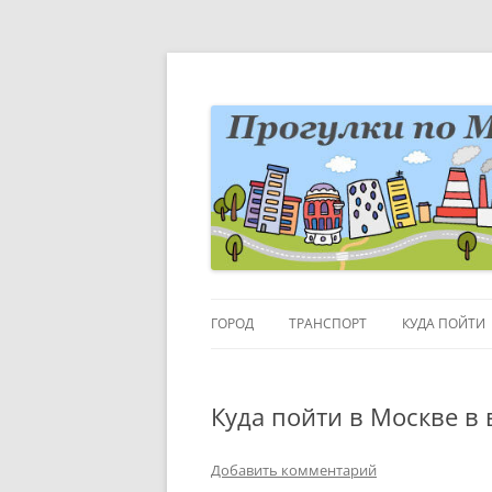
Перейти
к
содержимому
Блог о Москве
moscowwalks.ru
ГОРОД
ТРАНСПОРТ
КУДА ПОЙТИ
РАЙОНЫ-КВАРТАЛЫ
ДЕТИ
Куда пойти в Москве в
ГОРОДСКИЕ ДЕТАЛИ
МУЗЕИ
ВЫСТАВКИ
Добавить комментарий