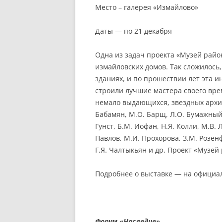
Место – галерея «Измайлово»
Даты — по 21 декабря
Одна из задач проекта «Музей райо
измайловских домов. Так сложилось
зданиях, и по прошествии лет эта 
строили лучшие мастера своего вре
немало выдающихся, звездных архит
Бабамян, М.О. Барщ, Л.О. Бумажный, 
Гунст, Б.М. Иофан, Н.Я. Колли, М.В.
Павлов, М.И. Прохорова, З.М. Розенф
Г.Я. Чалтыкьян и др. Проект «Музей
Подробнее о выставке — на офици
Форум «Наследие»