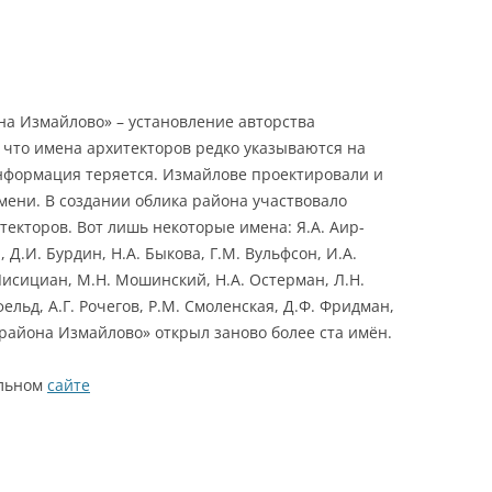
на Измайлово» – установление авторства
, что имена архитекторов редко указываются на
информация теряется. Измайлове проектировали и
мени. В создании облика района участвовало
екторов. Вот лишь некоторые имена: Я.А. Аир-
Д.И. Бурдин, Н.А. Быкова, Г.М. Вульфсон, И.А.
 Лисициан, М.Н. Мошинский, Н.А. Остерман, Л.Н.
ельд, А.Г. Рочегов, Р.М. Смоленская, Д.Ф. Фридман,
 района Измайлово» открыл заново более ста имён.
альном
сайте