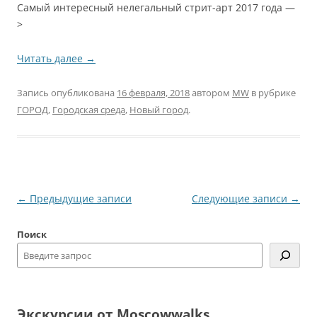
Самый интересный нелегальный стрит-арт 2017 года —
>
Читать далее
→
Запись опубликована
16 февраля, 2018
автором
MW
в рубрике
ГОРОД
,
Городская среда
,
Новый город
.
Навигация
←
Предыдущие записи
Следующие записи
→
по
Поиск
записям
Экскурсии от Moscowwalks