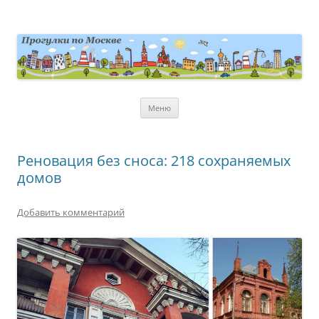
Перейти
к
содержимому
moscowwalks.ru
Блог о Москве
Меню
Реновация без сноса: 218 сохраняемых
домов
Добавить комментарий