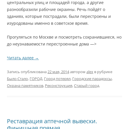
центральных улиц и площадей города, а другие
разнообразили рабочие окраины. Речь пойдёт о
зданиях, которые пострадали, были перестроены и
изуродованы именно в советское время.
Прогуляться по Москве и посмотреть сохранившиеся, но
до неузнаваемости перестроенные дома —>
Читать далее
→
Запись опубликована
22 мая, 2014
автором
alex
в рубрике
Было-Стало
,
ГОРОД
,
Город потерял
,
Городские парадоксы
,
Охрана памятников
,
Реконструкция
,
Старый город
.
Реставрация аптечной вывески.
Финишная прямая