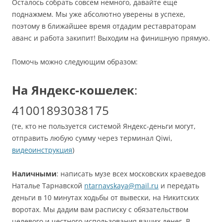
Осталось собрать совсем немного, давайте еще
поднажмем. Мы уже абсолютно уверены в успехе,
поэтому в ближайшее время отдадим реставраторам
аванс и работа закипит! Выходим на финишную прямую.
Помочь можно следующим образом:
На Яндекс-кошелек
:
41001893038175
(те, кто не пользуется системой Яндекс-деньги могут,
отправить любую сумму через терминал Qiwi,
видеоинструкция
)
Наличными
: написать музе всех московских краеведов
Наталье Тарнавской
ntarnavskaya@mail.ru
и передать
деньги в 10 минутах ходьбы от вывески, на Никитских
воротах. Мы дадим вам расписку с обязательством
целевого и честного использования ваших денег. В