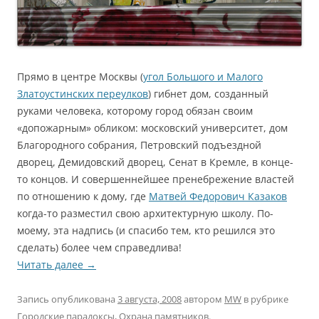
Прямо в центре Москвы (
угол Большого и Малого
Златоустинских переулков
) гибнет дом, созданный
руками человека, которому город обязан своим
«допожарным» обликом: московский университет, дом
Благородного собрания, Петровский подъездной
дворец, Демидовский дворец, Сенат в Кремле, в конце-
то концов. И совершеннейшее пренебрежение властей
по отношению к дому, где
Матвей Федорович Казаков
когда-то разместил свою архитектурную школу. По-
моему, эта надпись (и спасибо тем, кто решился это
сделать) более чем справедлива!
Читать далее
→
Запись опубликована
3 августа, 2008
автором
MW
в рубрике
Городские парадоксы
,
Охрана памятников
.