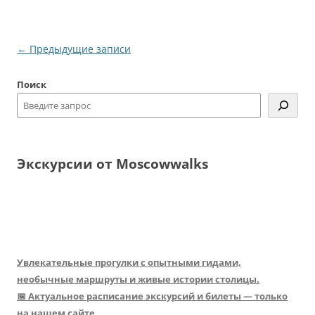
Навигация
←
Предыдущие записи
по
Поиск
записям
Экскурсии от Moscowwalks
Увлекательные прогулки с опытными гидами,
необычные маршруты и живые истории столицы.
📅 Актуальное расписание экскурсий и билеты — только
на нашем сайте