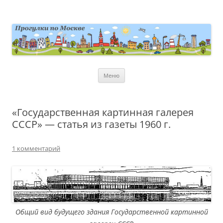
Перейти
к
содержимому
moscowwalks.ru
Блог о Москве
Меню
«Государственная картинная галерея
СССР» — статья из газеты 1960 г.
1 комментарий
Общий вид будущего здания Государственной картинной