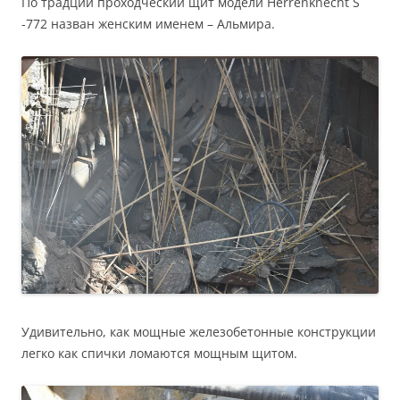
По традции проходческий щит модели Herrenknecht S
-772 назван женским именем – Альмира.
Удивительно, как мощные железобетонные конструкции
легко как спички ломаются мощным щитом.