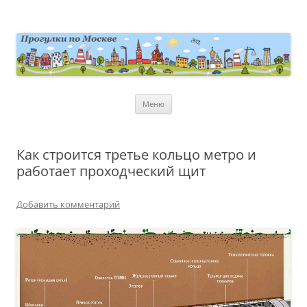
Перейти
к
содержимому
moscowwalks.ru
Блог о Москве
Меню
Как строится третье кольцо метро и
работает проходческий щит
Добавить комментарий