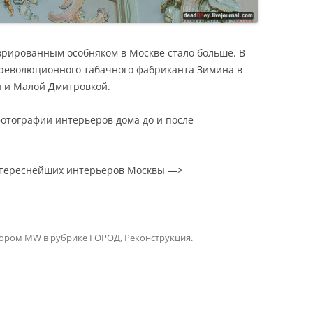
врированным особняком в Москве стало больше. В
ореволюционного табачного фабриканта Зимина в
й и Малой Дмитровкой.
отографии интерьеров дома до и после
нтереснейших интерьеров Москвы —>
тором
MW
в рубрике
ГОРОД
,
Реконструкция
.