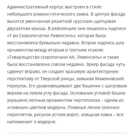
Административный корпус выстроен в стиле
небольшого романо-готического замка. В центре фасада
высится увенчанная решеткой «русская» щипцовая
двускатная крыша. В революцию она лишилась надписи
«Т-во Скоропечатни Левенсонъ», которая была
восстановлена буквально недавно. Вторая надпись шла
орнаментом между вторым и третьим этажом:
«Товарищество скоропечани АА. Левенсонъ» и также
была восстановлена совсем недавно. Эркер фасада чуть
сдвинут вправо, он создает красивую архитектурную
перспективу от Тверской улицы, замыкая Мамоновский
переулок. Его уравновешивают две башенки с шатровым
верхом на левом углу фасада. Основание угловой башни
украшено лепным орнаментом чертополоха – одним из
«главных» цветков модерна. Плавные линии оконных
переплетов, рисунок устоев ворот, изящная ковка – все
напоминает о модерне.