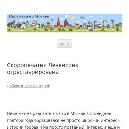
Перейти
к
содержимому
moscowwalks.ru
Блог о Москве
Меню
Скоропечатня Левенсона
отреставрирована
Добавить комментарий
Не может не радовать то, что в Москве в последние
полтора года образовался не просто широкий интерес к
истории города и не просто праздный интерес, а ещё и