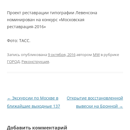
Проект реставрации типографии Левенсона
номинирован на конкурс «Московская
реставрация-2016»
Фото: ТАСС.
Запись опубликована
9 октября, 2016
автором
MW
в рубрике
ГОРОД
,
Реконструкция
.
Навигация
←
Экскурсии по Москве в
Открытие восстановленной
по
ближайшие выходные 137
вывески на Бронной
→
записям
Добавить комментарий