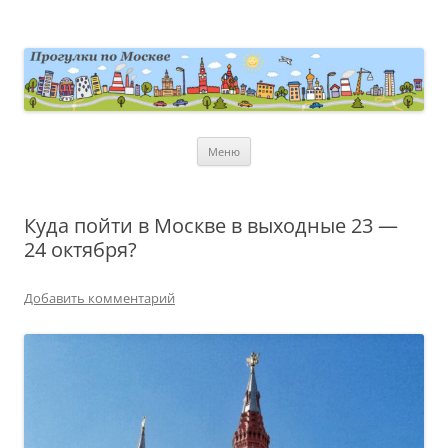
Перейти
к
содержимому
moscowwalks.ru
Блог о Москве
Меню
Куда пойти в Москве в выходные 23 —
24 октября?
Добавить комментарий