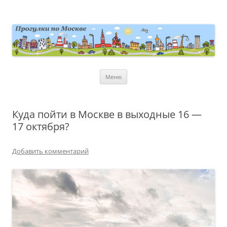
Перейти
к
содержимому
moscowwalks.ru
Блог о Москве
Меню
Куда пойти в Москве в выходные 16 —
17 октября?
Добавить комментарий