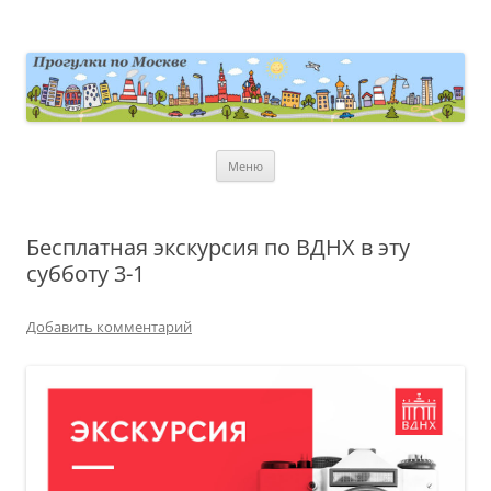
Перейти
к
содержимому
moscowwalks.ru
Блог о Москве
Меню
Бесплатная экскурсия по ВДНХ в эту
субботу 3-1
Добавить комментарий