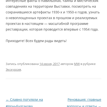
интересные факты о павильонах, тайны и мистическик
совпадениях на территории Выставки, посмотреть на
сохранившиеся артефакты 1930-х и 1950-х годов, узнать
о невоплощенных проектах в прошлом и реализуемых
проектах в настоящем — масштабной программе
реставрации, которая проводится впервые с 1954 года.
Приходите! Всех будем рады видеть!
Запись опубликована
14 июня, 2017
автором
MW
в рубрике
Экскурсия
.
Навигация
←
Славно погуляли на
Реновация: главные
по
#НочьБулгакова
вопросы и ответы
→