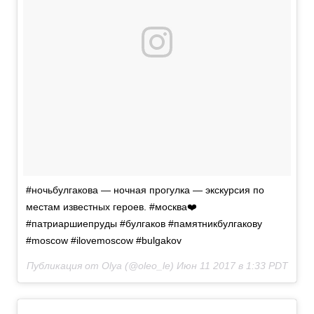
#ночьбулгакова — ночная прогулка — экскурсия по
местам известных героев. #москва❤️
#патриаршиепруды #булгаков #памятникбулгакову
#moscow #ilovemoscow #bulgakov
Публикация от Olya (@oleo_le)
Июн 11 2017 в 1:33 PDT