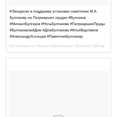
#Экскурсия в поддержку установки памятника М.А.
Булгакову на Патриарших прудах #Булгаков
#МихаилБулгаков #НочьБулгакова #ПатриаршиеПруды
#БулгаковскийДом #ДомБулгакова #ИльяВарламов
#АлександрУсольцев #ПамятникБулгакову
Публикация от Михаил Афанасьевич Булгаков (@bulgakovdom)