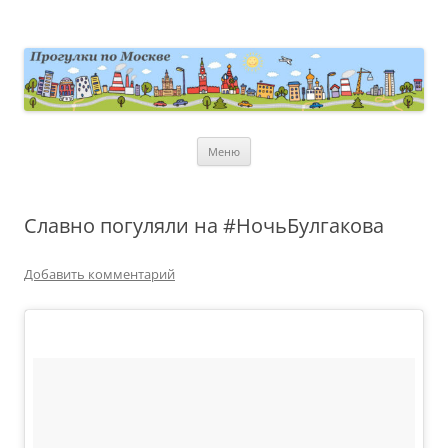
Перейти
к
содержимому
moscowwalks.ru
Блог о Москве
Меню
Славно погуляли на #НочьБулгакова
Добавить комментарий