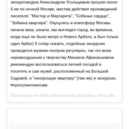
экскурсоводом Александром Усольцевым прошли около
6 км по ночной Москве, местам действия произведений
писателя: "Мастер и Маргарита", "Собачье сердце",
"Зойкина квартира". Окунулись в атмосферу Москвы
начала века, узнали, как выглядел город, во времена,
когда еще не было метро и Нового Арбата, а был только
один Арбат) К слову сказать, подобные экскурсии
проводятся музеем-театром регулярно, так что всем
неравнодушным к творчеству Михаила Афанасьевича
рекомендую воспользоваться летней погодой и
посетить и сам музей, расположенный на Большой
Садовой, и "нехорошую квартиру" (там же) и экскурсии.
#прогулкипомоскве
Публикация от Nikita Simachevskii (@dyadya_sima)
Июн 11 2017 в 3:57 PDT