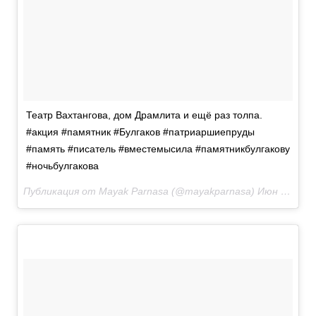
Театр Вахтангова, дом Драмлита и ещё раз толпа.
#акция #памятник #Булгаков #патриаршиепруды
#память #писатель #вместемысила #памятникбулгакову
#ночьбулгакова
Публикация от Mayak Parnasa (@mayakparnasa)
Июн 10 2017 в 1:47 PDT