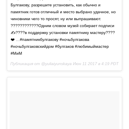
Булгакову, разрешите установить, как обычно и
памятник готов отличный и место выбрано удачное, но
чиновники чего то просят, ну или выпрашивают.
????????????Одним словом музей собирает подписи
✍????в поддержку установки памятнику мастеру????
❤️ …#памятникбулгакову #ночьбулгакова
#ночьбулгаковскийдом #булгаков #любимыймастер
#МиМ
Публикация от @yuliaiyunskaya
Июн 11 2017 в 4:19 PDT