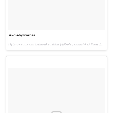
#ночьбулгакова
Публикация от belayaksushka (@belayaksushka)
Июн 10 2017 в 1:13 PDT