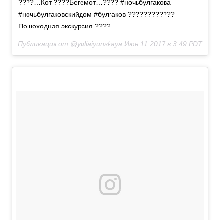
????…Кот ????Бегемот…???? #ночьбулгакова
#ночьбулгаковскийдом #булгаков ????????????
Пешеходная экскурсия ????
Публикация от @yuliaiyunskaya
Июн 11 2017 в 3:49 PDT