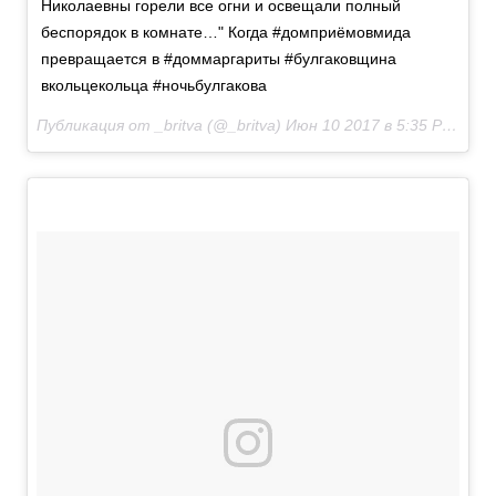
Николаевны горели все огни и освещали полный
беспорядок в комнате…" Когда #домприёмовмида
превращается в #доммаргариты #булгаковщина
вкольцекольца #ночьбулгакова
Публикация от _britva (@_britva)
Июн 10 2017 в 5:35 PDT