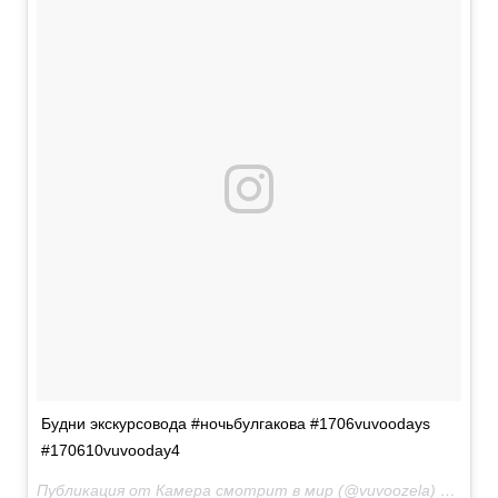
Будни экскурсовода #ночьбулгакова #1706vuvoodays
#170610vuvooday4
Публикация от Камера смотрит в мир (@vuvoozela)
Июн 10 