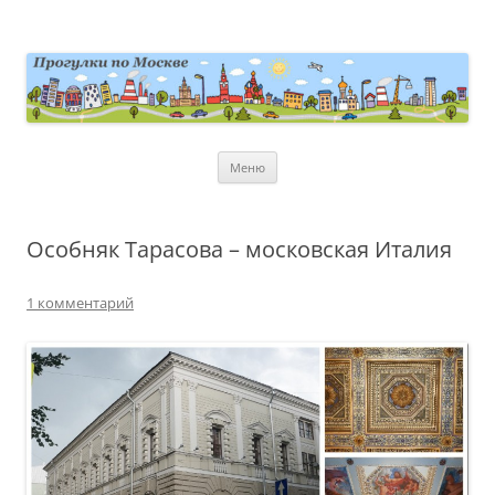
Перейти
к
содержимому
moscowwalks.ru
Блог о Москве
Меню
Особняк Тарасова – московская Италия
1 комментарий