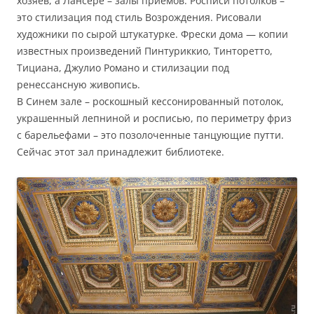
хозяев, а Лансере – залы приемов. Росписи потолков –
это стилизация под стиль Возрождения. Рисовали
художники по сырой штукатурке. Фрески дома — копии
известных произведений Пинтуриккио, Тинторетто,
Тициана, Джулио Романо и стилизации под
ренессансную живопись.
В Синем зале – роскошный кессонированный потолок,
украшенный лепниной и росписью, по периметру фриз
с барельефами – это позолоченные танцующие путти.
Сейчас этот зал принадлежит библиотеке.