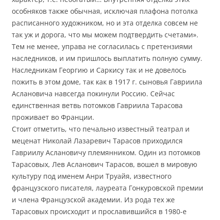
особняков также обычная, исключая плафона потолка
расписанного художником, но и эта отделка совсем не
так уж и дорога, что мы можем подтвердить счетами».
Тем не менее, управа не согласилась с претензиями
наследников, и им пришлось выплатить полную сумму.
Наследникам Георгию и Саркису так и не довелось
пожить в этом доме, так как в 1917 г. сыновья Гавриила
Аслановича навсегда покинули Россию. Сейчас
единственная ветвь потомков Гавриила Тарасова
проживает во Франции.
Стоит отметить, что печально известный театрал и
меценат Николай Лазаревич Тарасов приходился
Гавриилу Аслановичу племянником. Один из потомков
Тарасовых, Лев Асланович Тарасов, вошел в мировую
культуру под именем Анри Труайя, известного
французского писателя, лауреата Гонкуровской премии
и члена Французской академии. Из рода тех же
Тарасовых происходит и прославившийся в 1980-е