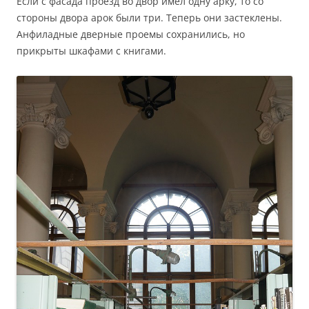
Если с фасада проезд во двор имел одну арку, то со
стороны двора арок были три. Теперь они застеклены.
Анфиладные дверные проемы сохранились, но
прикрыты шкафами с книгами.