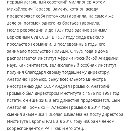
первый легальный советский миллионер Артем
Михайлович Тарасов. Замечу, хотя он всюду
представляет себя потомком Гавриила, на самом же
деле он потомок одного из братьев Гавриила.
После революции и до 1937 года здание занимал
Верховный Суд СССР. В 1937 году сюда въехало
посольство Германии. В послевоенные годы его
занимало посольство Польши. С 1979 года в доме
располагается Институт Африки Российской Академии
наук. Как считается, великолепный особняк Институт
получил благодаря своему тогдашнему директору,
Анатолию Громыко, сыну всесильного министра
иностранных дел СССР Андрея Громыко. Анатолий
Громыко был директором Института с 1976 по 1991 год.
Кстати, он еще жив, а его династия продолжается. Сын
Анатолия Громыко — Алексей Громыко в 2014 году
сменил академика Николая Шмелева на посту директора
Института Европы РАН, а в 2016 году избран членом-
корреспондентом РАН, как и его отец.