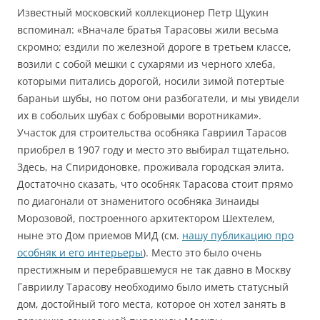
Известный московский коллекционер Петр Щукин
вспоминал: «Вначале братья Тарасовы жили весьма
скромно; ездили по железной дороге в третьем классе,
возили с собой мешки с сухарями из черного хлеба,
которыми питались дорогой, носили зимой потертые
бараньи шубы, но потом они разбогатели, и мы увидели
их в собольих шубах с бобровыми воротниками».
Участок для строительства особняка Гавриил Тарасов
приобрел в 1907 году и место это выбирал тщательно.
Здесь, на Спиридоновке, проживала городская элита.
Достаточно сказать, что особняк Тарасова стоит прямо
по диагонали от знаменитого особняка Зинаиды
Морозовой, построенного архитектором Шехтелем,
ныне это Дом приемов МИД (см.
нашу публикацию про
особняк и его интерьеры
). Место это было очень
престижным и перебравшемуся не так давно в Москву
Гавриилу Тарасову необходимо было иметь статусный
дом, достойный того места, которое он хотел занять в