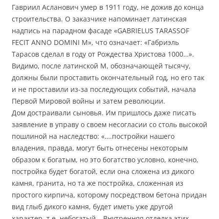
Гавриил Асланович умер в 1911 году, не дожив до конца
строительства. О заказчике напоминает латинская
надпись на парадном фасаде «GABRIELUS TARASSOF
FECIT ANNO DOMINI M», что означает: «Габриэль
Тарасов сделал в году от Рождества Христова 1000…».
Видимо, после латинской М, обозначающей тысячу,
должны были проставить окончательный год, но его так
и не проставили из-за последующих событий, начала
Первой Мировой войны и затем революции.
Дом достраивали сыновья. Им пришлось даже писать
заявление в управу о своем несогласии со столь высокой
пошлиной на наследство: «….постройки нашего
владения, правда, могут быть отнесены некоторым
образом к богатым, но это богатство условно, конечно,
постройка будет богатой, если она сложена из дикого
камня, гранита, но та же постройка, сложенная из
простого кирпича, которому посредством бетона придан
вид глыб дикого камня, будет иметь уже другой
характер, т.е. небогатый… Внутренняя отделка этих