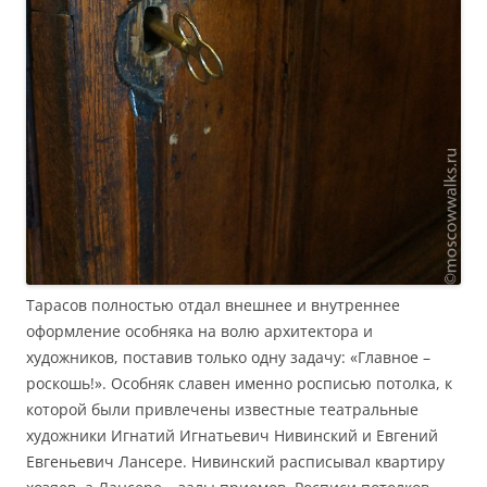
Тарасов полностью отдал внешнее и внутреннее
оформление особняка на волю архитектора и
художников, поставив только одну задачу: «Главное –
роскошь!». Особняк славен именно росписью потолка, к
которой были привлечены известные театральные
художники Игнатий Игнатьевич Нивинский и Евгений
Евгеньевич Лансере. Нивинский расписывал квартиру