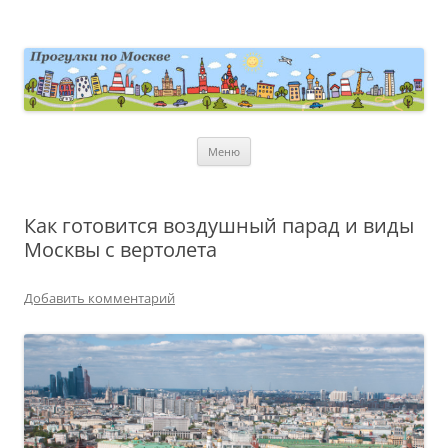
Перейти
к
содержимому
moscowwalks.ru
Блог о Москве
Меню
Как готовится воздушный парад и виды
Москвы с вертолета
Добавить комментарий