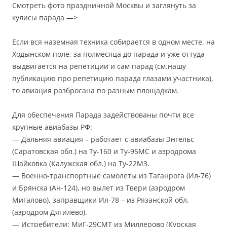
Смотреть фото праздничной Москвы и заглянуть за
кулисы парада —>
Если вся наземная техника собирается в одном месте, на
Ходынском поле, за полмесяца до парада и уже оттуда
выдвигается на репетиции и сам парад (см.нашу
публикацию про репетицию парада глазами участника),
то авиация разбросана по разным площадкам.
Для обеспечения Парада задействованы почти все
крупные авиабазы РФ:
— Дальняя авиация – работает с авиабазы Энгельс
(Саратовская обл.) на Ту-160 и Ту-95МС и аэродрома
Шайковка (Калужская обл.) на Ту-22М3.
— Военно-транспортные самолеты из Таганрога (Ил-76)
и Брянска (Ан-124), но вылет из Твери (аэродром
Мигалово), заправщики Ил-78 – из Рязанской обл.
(аэродром Дягилево).
— Истребители: МиГ-29СМТ из Миллерово (Курская