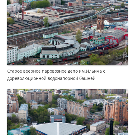
Старое веерное паровозное депо им.Ильича с
дореволюционной водонапорной башней