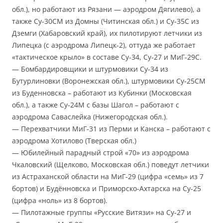
обл.), но работают из Рязани — аэродром Дягилево), а
также Су-30СМ из Домны (Читинская обл.) и Су-35С из
Дземги (Хабаровский край), их пилотируют летчики из
Липецка (с аэродрома Липецк-2), оттуда же работает
«тактическое крыло» в составе Су-34, Су-27 и МиГ-29С.
— Бомбардировщики и штурмовики Су-34 из
Бутурлиновки (Воронежская обл.), штурмовики Су-25СМ
из Буденновска – работают из Кубинки (Московская
обл.), а также Су-24М с базы Шагол – работают с
аэродрома Саваслейка (Нижегородская обл.).
— Перехватчики МиГ-31 из Перми и Канска – работают с
аэродрома Хотилово (Тверская обл.)
— Юбилейный парадный строй «70» из аэродрома
Чкаловский (Щелково, Московская обл.) поведут летчики
из Астраханской области на МиГ-29 (цифра «семь» из 7
бортов) и Будённовска и Приморско-Ахтарска на Су-25
(цифра «ноль» из 8 бортов).
— Пилотажные группы «Русские Витязи» на Су-27 и