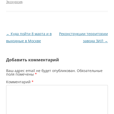
Экскурсия
.
Навигация
←
Куда пойти 8 марта и в
Реконструкции территории
по
выходные в Москве
завода ЗИЛ
→
записям
Добавить комментарий
Ваш адрес email не будет опубликован.
Обязательные
поля помечены
*
Комментарий
*