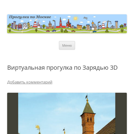
Перейти
к
содержимому
moscowwalks.ru
Блог о Москве
Меню
Виртуальная прогулка по Зарядью 3D
Добавить комментарий