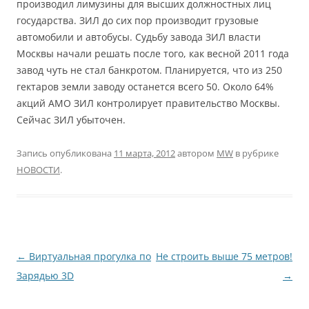
производил лимузины для высших должностных лиц
государства. ЗИЛ до сих пор производит грузовые
автомобили и автобусы. Судьбу завода ЗИЛ власти
Москвы начали решать после того, как весной 2011 года
завод чуть не стал банкротом. Планируется, что из 250
гектаров земли заводу останется всего 50. Около 64%
акций АМО ЗИЛ контролирует правительство Москвы.
Сейчас ЗИЛ убыточен.
Запись опубликована
11 марта, 2012
автором
MW
в рубрике
НОВОСТИ
.
Навигация
←
Виртуальная прогулка по
Не строить выше 75 метров!
по
Зарядью 3D
→
записям