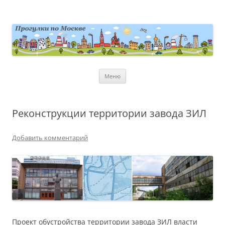
Перейти
к
содержимому
moscowwalks.ru
Блог о Москве
Меню
Реконструкции территории завода ЗИЛ
Добавить комментарий
Проект обустройства территории завода ЗИЛ власти