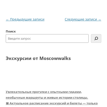
Навигация
←
Предыдущие записи
Следующие записи
→
по
Поиск
записям
Экскурсии от Moscowwalks
Увлекательные прогулки с опытными гидами,
необычные маршруты и живые истории столицы.
📅 Актуальное расписание экскурсий и билеты — только