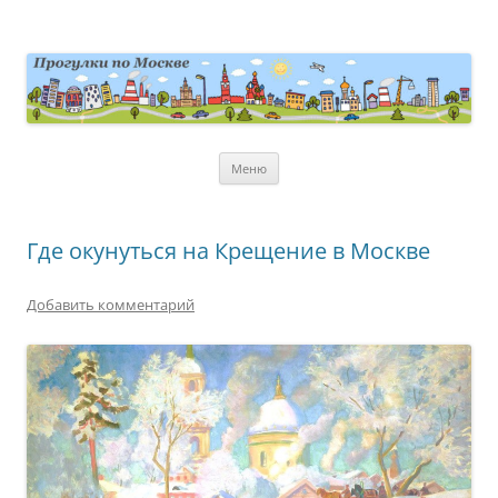
Перейти
к
содержимому
moscowwalks.ru
Блог о Москве
Меню
Где окунуться на Крещение в Москве
Добавить комментарий