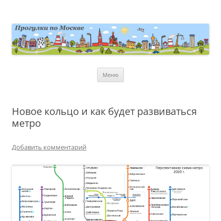
Перейти
к
содержимому
moscowwalks.ru
Блог о Москве
Меню
Новое кольцо и как будет развиваться
метро
Добавить комментарий