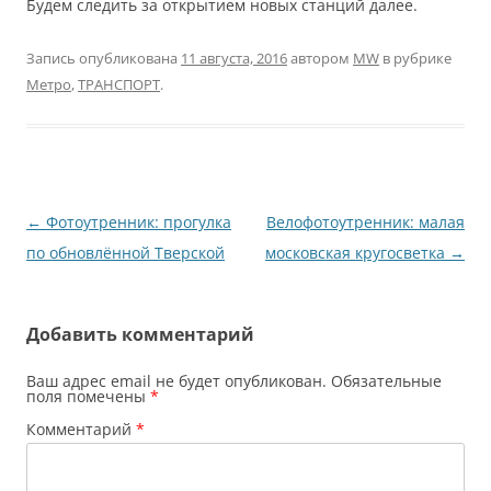
Будем следить за открытием новых станций далее.
Запись опубликована
11 августа, 2016
автором
MW
в рубрике
Метро
,
ТРАНСПОРТ
.
Навигация
←
Фотоутренник: прогулка
Велофотоутренник: малая
по
по обновлённой Тверской
московская кругосветка
→
записям
Добавить комментарий
Ваш адрес email не будет опубликован.
Обязательные
поля помечены
*
Комментарий
*