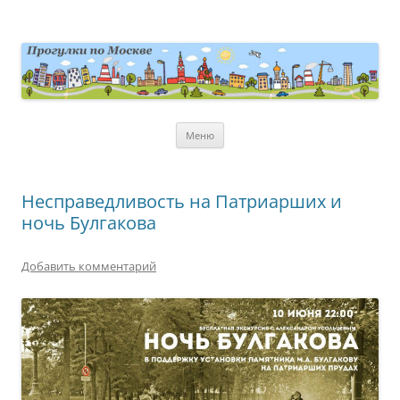
Перейти
к
содержимому
moscowwalks.ru
Блог о Москве
Меню
Несправедливость на Патриарших и
ночь Булгакова
Добавить комментарий