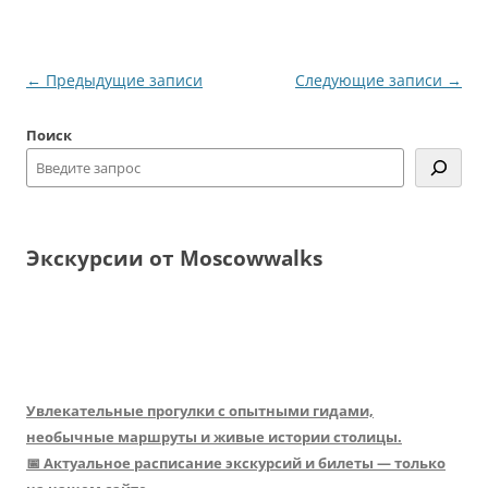
Навигация
←
Предыдущие записи
Следующие записи
→
по
Поиск
записям
Экскурсии от Moscowwalks
Увлекательные прогулки с опытными гидами,
необычные маршруты и живые истории столицы.
📅 Актуальное расписание экскурсий и билеты — только