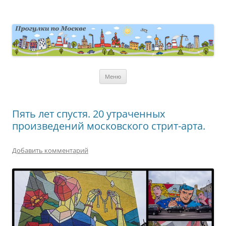
Перейти
к
содержимому
moscowwalks.ru
Блог о Москве
Меню
Пять лет спустя. 20 утраченных
произведений московского стрит-арта.
Добавить комментарий