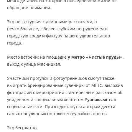
много деталей, на которые в повседневной жизни не
обращаем внимания.
Это не экскурсия с длинными рассказами, а
нечто большее, с более глубоким погружением в
городскую среду и фактуру нашего удивительного
города.
Место встречи: на площадке
у метро «Чистые пруды»
,
выход к улице Мясницкая.
Участники прогулок и фотоутренников смогут также
выиграть брендированные сувениры от
МГТС
, выложив
фотографии с мероприятий с интересным рассказом об
увиденном и специальным хештегом #
узнаюс
мгтс
в
социальные
сети
. Призы достанутся авторам десяти
самых популярных по количеству лайков постов.
Это бесплатно.