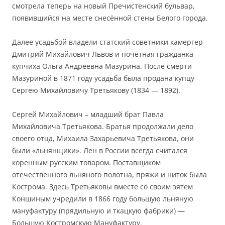
смотрела теперь на новый Пречистенский бульвар,
появившийся на месте снесённой стены Белого города.
Далее усадьбой владели статский советники камергер
Дмитрий Михайлович Львов и почётная гражданка
купчиха Ольга Андреевна Мазурина. После смерти
Мазуриной в 1871 году усадьба была продана купцу
Сергею Михайловичу Третьякову (1834 — 1892).
Сергей Михайлович – младший брат Павла
Михайловича Третьякова. Братья продолжали дело
своего отца, Михаила Захарьевича Третьякова, они
были «льнянщики». Лен в России всегда считался
коренным русским товаром. Поставщиком
отечественного льняного полотна, пряжи и ниток была
Кострома. Здесь Третьяковы вместе со своим зятем
Коншиным учредили в 1866 году большую льняную
мануфактуру (прядильную и ткацкую фабрики) —
Большую Костромскую Мануфактуру.