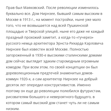
Прав был Маяковский. После революции изменилось
буквально все. Дом Нирнзее, бывший самым высоким в
Москве в 1913 г., на момент постройки, ныне уже мало
того, что не возвышается над всей Пушкинской
площадью и Тверской улицей, ныне его даже не каждый
праздный прохожий заметит, а когда-то «тучерез»
русского немца архитектора Эрнста-Рихарда Карловича
Нирнзее был известен всей Москве. Полностью
загороженный в 1930-е высокими сталинскими домами
дом сейчас выглядит эдаким старомодным огромным
комодом. При всем этом, по своей концепции он был
дореволюционным предтечей знаменитых домов-
коммун 1920-х, а сам архитектор Нирнзее на добрый
десяток лет опередил конструктивистов. Именно
поэтому он еще до революции полюбился футуристам,
рисователям большого и невероятного будущего, в
котором самый высокий дом станет чуть ли не самым
низким.