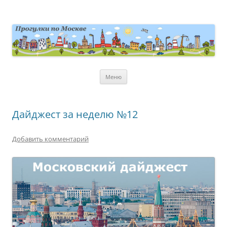
Перейти
к
содержимому
moscowwalks.ru
Блог о Москве
Меню
Дайджест за неделю №12
Добавить комментарий