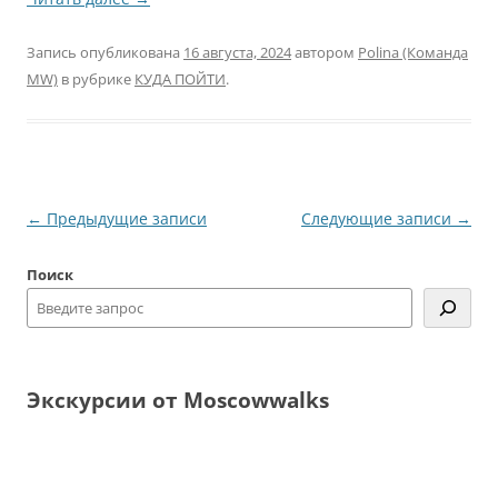
Запись опубликована
16 августа, 2024
автором
Polina (Команда
MW)
в рубрике
КУДА ПОЙТИ
.
Навигация
←
Предыдущие записи
Следующие записи
→
по
Поиск
записям
Экскурсии от Moscowwalks