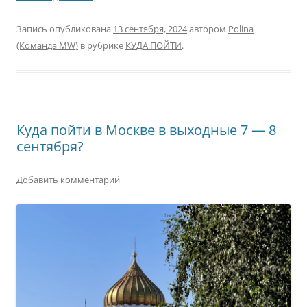
Запись опубликована
13 сентября, 2024
автором
Polina
(Команда MW)
в рубрике
КУДА ПОЙТИ
.
Куда пойти в Москве в выходные 7 — 8
сентября?
Добавить комментарий