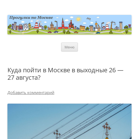
Перейти
к
содержимому
moscowwalks.ru
Блог о Москве
Меню
Куда пойти в Москве в выходные 26 —
27 августа?
Добавить комментарий