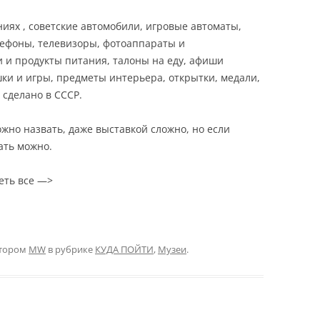
ниях , советские автомобили, игровые автоматы,
лефоны, телевизоры, фотоаппараты и
 и продукты питания, талоны на еду, афиши
шки и игры, предметы интерьера, открытки, медали,
 сделано в СССР.
ожно назвать, даже выставкой сложно, но если
ать можно.
еть все —>
тором
MW
в рубрике
КУДА ПОЙТИ
,
Музеи
.