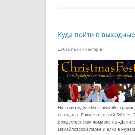
Куда пойти в выходные
Добавить комментарий
На этой неделе Moscowwalks тради
выходных. Рождественский Бу!фест 
рождественская ярмарка на «Данило
Измайловской парке и елки в Музео