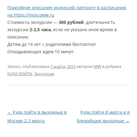
Подробное описание экскурсий смотрите в расписании
на https://moscoww.ru
Стоимость экскурсии —
300 рублей
, длительность
экскурсии
2-2,5 часа,
если не указано иное время в
описании.
Детям до 14 лет с родителями бесплатно!
Опаздывающих ждем 10 минут.
Запись опубликована
7 марта, 2013
автором
MW
в рубрике
КУДА ПОЙТИ
,
Экскурсия
.
Навигация
←
Куда пойти в выходные в
Куда пойти 8 марта и в
по
Москве 2-3 марта
ближайшие выходные
→
записям