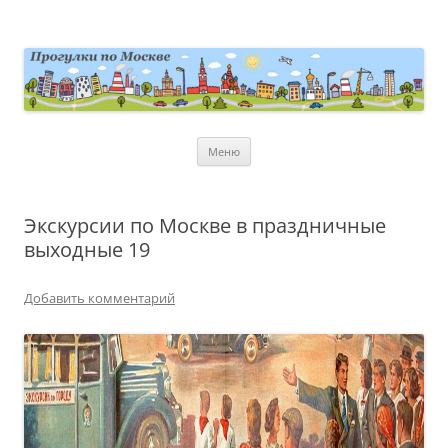
Перейти
к
содержимому
moscowwalks.ru
Блог о Москве
Меню
Экскурсии по Москве в праздничные
выходные 19
Добавить комментарий