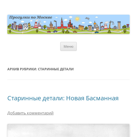
Перейти
к
содержимому
moscowwalks.ru
Блог о Москве
Меню
АРХИВ РУБРИКИ:
СТАРИННЫЕ ДЕТАЛИ
Старинные детали: Новая Басманная
Добавить комментарий