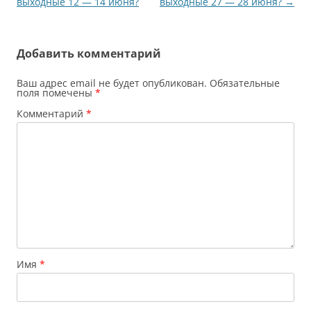
по
выходные 12 — 14 июня?
выходные 27 — 28 июня?
→
записям
Добавить комментарий
Ваш адрес email не будет опубликован.
Обязательные
поля помечены
*
Комментарий
*
Имя
*