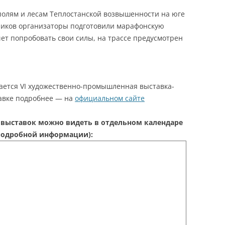
олям и лесам Теплостанской возвышенности на юге
ников организаторы подготовили марафонскую
очет попробовать свои силы, на трассе предусмотрен
ается VI художественно-промышленная выставка-
тавке подробнее — на
официальном сайте
выставок можно видеть в отдельном календаре
 подробной информации):