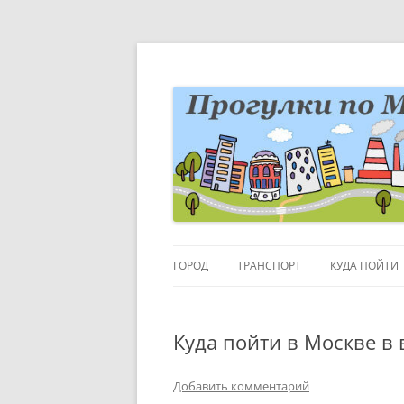
Перейти
к
содержимому
Блог о Москве
moscowwalks.ru
ГОРОД
ТРАНСПОРТ
КУДА ПОЙТИ
РАЙОНЫ-КВАРТАЛЫ
ДЕТИ
Куда пойти в Москве в
ГОРОДСКИЕ ДЕТАЛИ
МУЗЕИ
ВЫСТАВКИ
Добавить комментарий