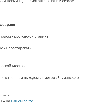
кий новый год — смотрите в нашем обзоре.
 февраля
поисках московской старины
ро «Пролетарская»
ической Москвы
единственным выходом из метро «Бауманская»
5 часа
ы – на
нашем сайте