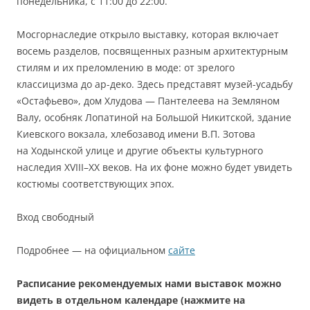
понедельника, с 11:00 до 22:00.
Мосгорнаследие открыло выставку, которая включает
восемь разделов, посвященных разным архитектурным
стилям и их преломлению в моде: от зрелого
классицизма до ар-деко. Здесь представят музей-усадьбу
«Остафьево», дом Хлудова — Пантелеева на Земляном
Валу, особняк Лопатиной на Большой Никитской, здание
Киевского вокзала, хлебозавод имени В.П. Зотова
на Ходынской улице и другие объекты культурного
наследия XVIII–XX веков. На их фоне можно будет увидеть
костюмы соответствующих эпох.
Вход свободный
Подробнее — на официальном
сайте
Расписание рекомендуемых нами выставок можно
видеть в отдельном календаре (нажмите на