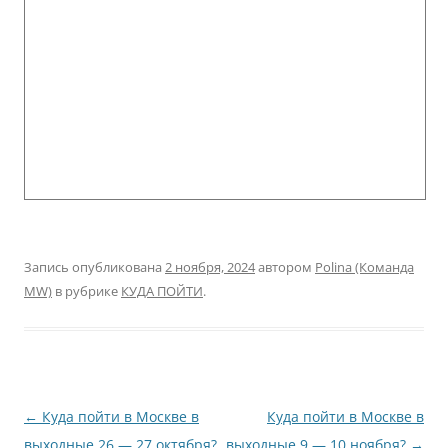
Запись опубликована
2 ноября, 2024
автором
Polina (Команда
MW)
в рубрике
КУДА ПОЙТИ
.
Навигация
←
Куда пойти в Москве в
Куда пойти в Москве в
по
выходные 26 — 27 октября?
выходные 9 — 10 ноября?
→