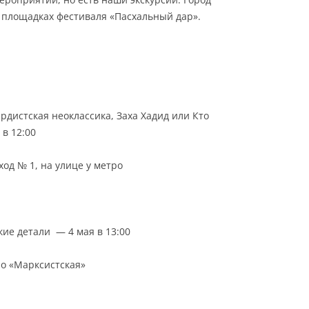
а площадках фестиваля «Пасхальный дар».
рдистская неоклассика, Заха Хадид или Кто
 в 12:00
ход № 1, на улице у метро
ские детали —
4 мая в 13:00
ро «Марксистская»