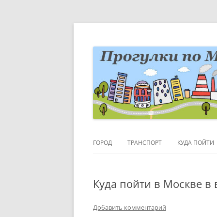
Перейти
к
содержимому
Блог о Москве
moscowwalks.ru
ГОРОД
ТРАНСПОРТ
КУДА ПОЙТИ
РАЙОНЫ-КВАРТАЛЫ
ДЕТИ
Куда пойти в Москве в
ГОРОДСКИЕ ДЕТАЛИ
МУЗЕИ
ВЫСТАВКИ
Добавить комментарий