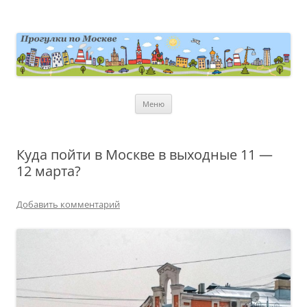
Перейти
к
содержимому
moscowwalks.ru
Блог о Москве
Меню
Куда пойти в Москве в выходные 11 —
12 марта?
Добавить комментарий