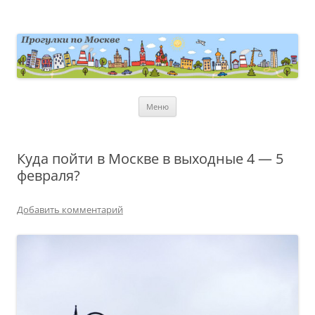
Перейти
к
содержимому
moscowwalks.ru
Блог о Москве
Меню
Куда пойти в Москве в выходные 4 — 5
февраля?
Добавить комментарий