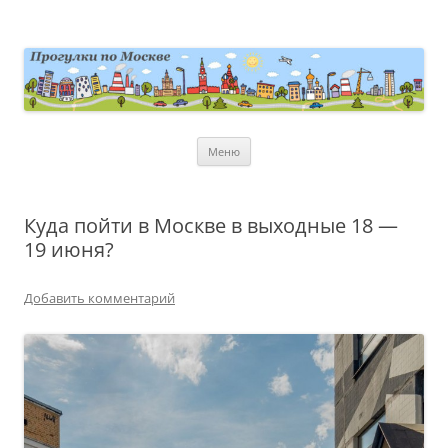
Перейти
к
содержимому
moscowwalks.ru
Блог о Москве
Меню
Куда пойти в Москве в выходные 18 —
19 июня?
Добавить комментарий