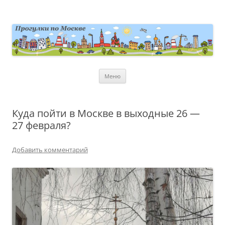
Перейти
к
содержимому
moscowwalks.ru
Блог о Москве
Меню
Куда пойти в Москве в выходные 26 —
27 февраля?
Добавить комментарий