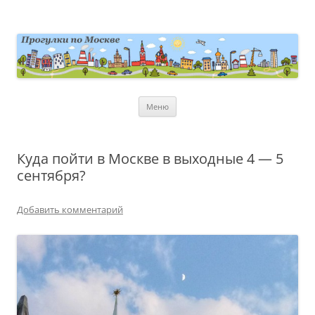
Перейти
к
содержимому
moscowwalks.ru
Блог о Москве
Меню
Куда пойти в Москве в выходные 4 — 5
сентября?
Добавить комментарий