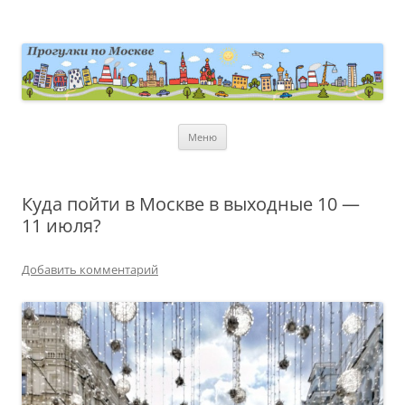
Перейти
к
содержимому
moscowwalks.ru
Блог о Москве
Меню
Куда пойти в Москве в выходные 10 —
11 июля?
Добавить комментарий