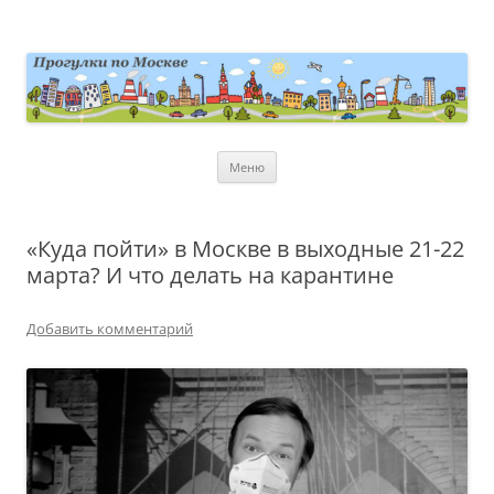
Перейти
к
содержимому
moscowwalks.ru
Блог о Москве
Меню
«Куда пойти» в Москве в выходные 21-22
марта? И что делать на карантине
Добавить комментарий