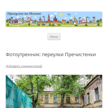
Перейти
к
содержимому
moscowwalks.ru
Блог о Москве
Меню
Фотоутренник: переулки Пречистенки
Добавить комментарий