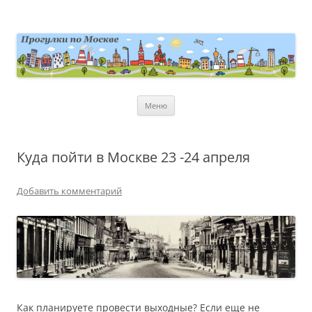
Перейти
к
содержимому
moscowwalks.ru
Блог о Москве
Меню
Куда пойти в Москве 23 -24 апреля
Добавить комментарий
Как планируете провести выходные? Если еще не