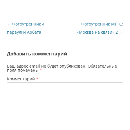
Навигация
←
Фотоутренник 4:
Фотоутренник МГТС:
по
переулки Арбата
«Москва на связи» 2
→
записям
Добавить комментарий
Ваш адрес email не будет опубликован.
Обязательные
поля помечены
*
Комментарий
*