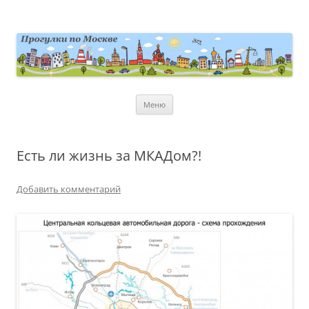
Перейти
к
содержимому
moscowwalks.ru
Блог о Москве
Меню
Есть ли жизнь за МКАДом?!
Добавить комментарий